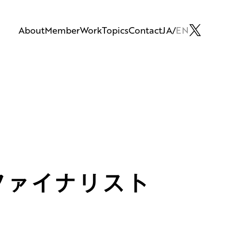
About
Member
Work
Topics
Contact
JA
EN
n のファイナリスト