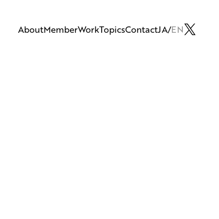
About
Member
Work
Topics
Contact
JA
EN